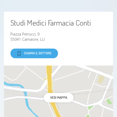
Disidrosi
Studi Medici Farmacia Conti
Deformità osteoarticolari
Piazza Petrucci, 9
Piede equino
55041 Camaiore, LU
Talalgia plantare
CHIAMA IL DOTTORE
Esostosi
Tendinite
Borsite
VEDI MAPPA
Sperone calcaneare