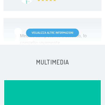
VISUALIZZA ALTRE INFORMAZIONI
Medico competente e attento, lo
consiglio vivamente
Paziente
MULTIMEDIA
La mia esperienza con il Dottore
Bartolucci è stata positiva; ho