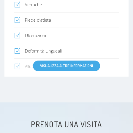
Verruche
Piede d’atleta
Ulcerazioni
Deformità Ungueali
VISUALIZZA ALTRE INFORMAZIONI
Alluce valgo
Neuroma di Morton
Metatarsalgie
Ipercheratosi molle (occhio di pernice)
PRENOTA UNA VISITA
Iperidrosi