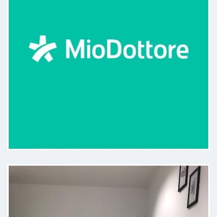
apprezzato la delicatezza durante
il trattamento e le spiegazioni
semplici e chiare.
Paziente
Professionale e bravo lo consiglio
senz'altro persona giovane ma
esperta
Paziente