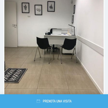
Il Dott. Bartolucci è un
professionista attento,
competente e scrupoloso, che
mette il paziente a proprio agio fin
dal primo momento. Ha ascoltato
con attenzione il mio problema,
spiegandomi ogni passaggio con
chiarezza e professionalità.
Paziente
PRENOTA UNA VISITA