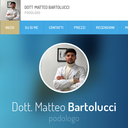
DOTT. MATTEO BARTOLUCCI
PODOLOGO
INIZIO
SU DI ME
CONTATTI
PREZZI
RECENSIONI
M
Dott. Matteo
Bartolucci
podologo